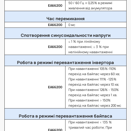
50 / 60 Гц ± 0,25% в режимі
EA66200
живлення від акумулятора
Час перемикання
EA66200
0 мс
Спотворення синусоидальности напруги
≤ 1 % при лінійному
EA66200
навантаженні; ≤ 3 % при
нелінійному навантаженні
Робота в режимі перевантаження інвертора
При навантаженні 105%-110%
перехід на байпас через 60 хв;
При навантаженні 111% -125%
перехід на байпас через 10 хв;
EA66200
При навантаженні 126% - 150%
перехід на байпас через 1 хв.
При навантаженні > 150%
перехід на байпас через 200 мс
Робота в режимі перевантаження байпаса
При навантаженні < 135 %
тривалий час роботи; При
EA66200