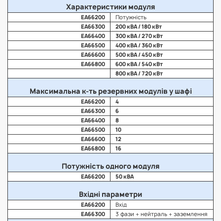
Характеристики модуля
EA66200
Потужність
EA66300
200 кВА / 180 кВт
EA66400
300 кВА / 270 кВт
EA66500
400 кВА / 360 кВт
EA66600
500 кВА / 450 кВт
EA66800
600 кВА / 540 кВт
800 кВА / 720 кВт
Максимальна к-ть резервних модулів у шафі
EA66200
4
EA66300
6
EA66400
8
EA66500
10
EA66600
12
EA66800
16
Потужність одного модуля
EA66200
50 кВА
Вхідні параметри
EA66200
Вхід
EA66300
3 фази + нейтраль + заземлення