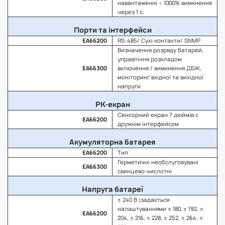
навантаженні < 1000% вимкнення
через 1 с.
Порти та інтерфейси
EA66200
RS-485/ Сухі контакти/ SNMP
Визначення розряду батарей,
управління розкладом
EA66300
включення / вимкнення ДБЖ,
моніторинг вхідної та вихідної
напруги
РК-екран
Сенсорний екран 7 дюймів с
EA66200
дружнім інтерфейсом
Акумуляторна батарея
EA66200
Тип
Герметичні необслуговувані
EA66300
свинцево-кислотні
Напруга батареї
± 240 В (задається
налаштуваннями ± 180, ± 192, ±
EA66200
204, ± 216, ± 228, ± 252, ± 264, ±