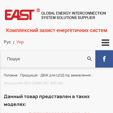
Перейти
до
основного
вмісту
Комплексний захист енергетичних систем
Укр
Рус
Пошук
Рядок
Головна
Продукція
ДБЖ для ЦОД під замовлення
Модульний ДБЖ EA660 200-800 кВА
навіґації
Данный товар представлен в таких
моделях: