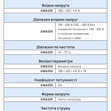
Вхідна напруга
EA66200
380 / 400 / 415 В
Діапазон вхідних напруг
138 - 485 В (305 - 485 В без
зниження потужності, 138 - 305 В
EA66200
з лінійним зниженням
потужності 40%)
Діапазон по частоты
EA66200
40 - 70 Гц
Вихідні параметри
EA66200
Вихідна напруга
EA66300
380 / 400 / 415 В ± 1%
Коефіцієнт потужності
EA66200
0,9
Форма напруги
EA66200
Чиста синусоїда
Частота струму