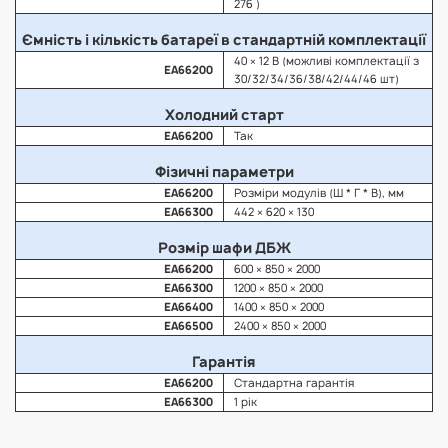
276 )
Ємність і кількість батареї в стандартній комплектації
40 × 12 В (можливі комплектації з
EA66200
30/32/34/36/38/42/44/46 шт)
Холодний старт
EA66200
Так
Фізичні параметри
EA66200
Розміри модулів (Ш * Г * В), мм
EA66300
442 × 620 × 130
Розмір шафи ДБЖ
EA66200
600 × 850 × 2000
EA66300
1200 × 850 × 2000
EA66400
1400 × 850 × 2000
EA66500
2400 × 850 × 2000
Гарантія
EA66200
Стандартна гарантія
EA66300
1 рік