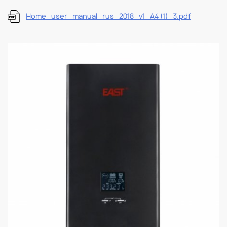
Home_user_manual_rus_2018_v1_A4 (1)_3.pdf