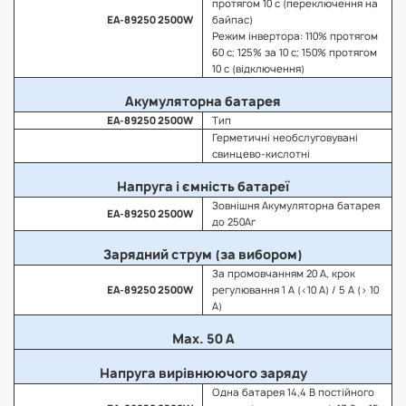
протягом 10 с (переключення на
EA-89250 2500W
байпас)
Режим інвертора: 110% протягом
60 с; 125% за 10 с; 150% протягом
10 с (відключення)
Акумуляторна батарея
EA-89250 2500W
Тип
Герметичні необслуговувані
свинцево-кислотні
Напруга і ємність батареї
Зовнішня Акумуляторна батарея
EA-89250 2500W
до 250Аг
Зарядний струм (за вибором)
За промовчанням 20 А, крок
EA-89250 2500W
регулювання 1 А (<10 А) / 5 А (> 10
А)
Max. 50 A
Напруга вирівнюючого заряду
Одна батарея 14,4 В постійного