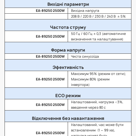
Вихідні параметри
EA-89250 2500W
Вихідна напруга
208 В / 220 В / 230 В / 240 В ± 5%
Частота струму
50 Гц / 60 Гц ± 0,3 (автоматичне
EA-89250 2500W
визначення та налаштування)
Форма напруги
EA-89250 2500W
Чиста синусоїда
Эфективність
Максимум 95% (режим от сети);
EA-89250 2500W
Максимум 80% (режим
інвертора)
ECO режим
Налаштований, нагрузка <3%,
EA-89250 2500W
введення через 80 с
Відключення без навантаження
Налаштований, час може бути
встановленим (1 ~ 99 хв),
EA-89250 2500W
нагрузка может быть