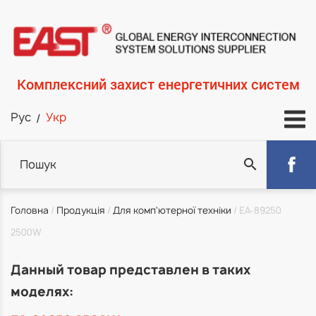
Перейти
до
основного
вмісту
Комплексний захист енергетичних систем
Укр
Рус
Пошук
Рядок
Головна
Продукція
Для комп'ютерної техніки
EA-89250
2500W
навіґації
Данный товар представлен в таких
моделях: