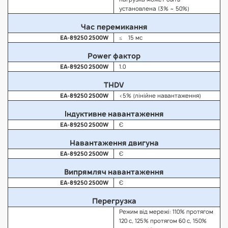
установлена ​​(3% ~ 50%)
Час перемикання
EA-89250 2500W
≤ 15 мс
Power фактор
EA-89250 2500W
1.0
THDV
EA-89250 2500W
<5% (лінійне навантаження)
Індуктивне навантаження
EA-89250 2500W
Є
Навантаження двигуна
EA-89250 2500W
Є
Випрямляч навантаження
EA-89250 2500W
Є
Перегрузка
Режим від мережі: 110% протягом
120 с, 125% протягом 60 с, 150%