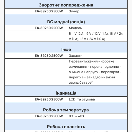
Зворотнє попередження
EA-89250 2500W
Зумер
DC модулі (опція)
EA-89250 2500W
Модель
5 V (2 A), 9 V / 12 V (1 A), 15 V / 24
V (1 A), 12 V / 24 V (10 A)
Інше
EA-89250 2500W
Захисти
Перевантаження - коротке
замикання - перенапруження -
знижена напруга - перезаряд -
перегрів - занадто низький
заряд батареї
Індикація
EA-89250 2500W
LCD та звукова
Робоча температура
EA-89250 2500W
0℃ ~ 40℃
Робоча вологість