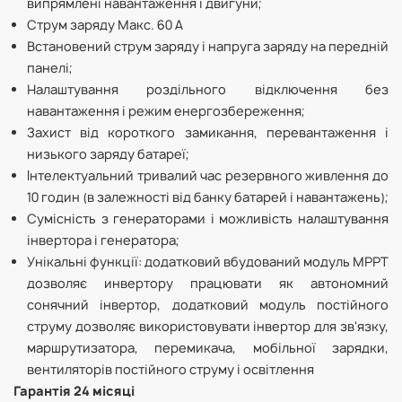
випрямлені навантаження і двигуни;
Струм заряду Макс. 60 А
Встановений струм заряду і напруга заряду на передній
панелі;
Налаштування роздільного відключення без
навантаження і режим енергозбереження;
Захист від короткого замикання, перевантаження і
низького заряду батареї;
Інтелектуальний тривалий час резервного живлення до
10 годин (в залежності від банку батарей і навантажень);
Сумісність з генераторами і можливість налаштування
інвертора і генератора;
Унікальні функції: додатковий вбудований модуль MPPT
дозволяє инвертору працювати як автономний
сонячний інвертор, додатковий модуль постійного
струму дозволяє використовувати інвертор для зв'язку,
маршрутизатора, перемикача, мобільної зарядки,
вентиляторів постійного струму і освітлення
Гарантія 24 місяці