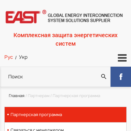
Перейти
к
основному
содержанию
Комплексная защита энергетических
систем
Укр
Рус
Поиск
Строка
Главная
Партнерам
Партнерская программа
навигации
Партнерская программа
Связаться с менеджером