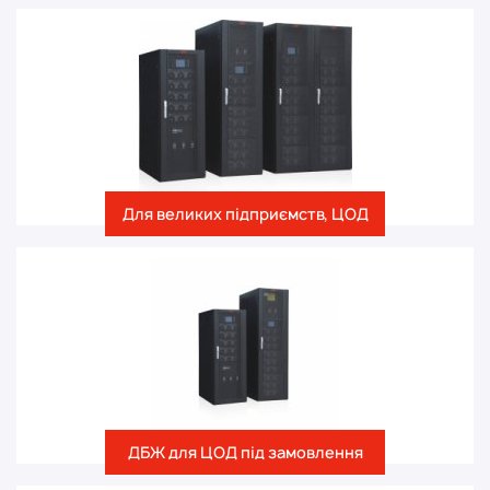
Для великих підприємств, ЦОД
ДБЖ для ЦОД під замовлення